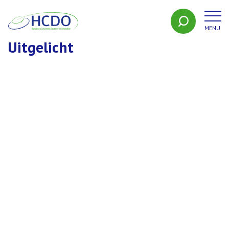
MENU
HCDO
Uitgelicht
10 juli 2026
Meerjarenbeleidsplan
26 juni 2026
Huisartsen in Salland tekenen Green
Deal Duurzame Zorg
3 juni 2026
Beweegspreekuur: ziekenhuis vaak