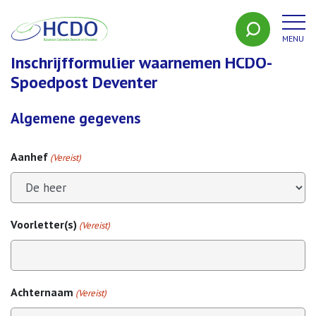
MENU
HCDO
Inschrijfformulier waarnemen HCDO-
Spoedpost Deventer
Algemene gegevens
Aanhef
(Vereist)
Voorletter(s)
(Vereist)
Achternaam
(Vereist)