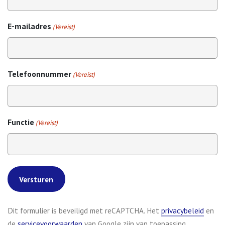
E-mailadres
(Vereist)
Telefoonnummer
(Vereist)
Functie
(Vereist)
(opent
Dit formulier is beveiligd met reCAPTCHA. Het
privacybeleid
en
(opent in nieuw tabblad)
de
servicevoorwaarden
van Google zijn van toepassing.